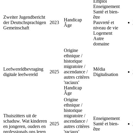
Emploi
Enseignement
Santé et bien-
Zweiter Jugendbericht
être
Handicap
der Deutschsprachigen
2023
Pauvreté et
Âge
Gemeinschaft
niveau de vie
Logement
Autre
domaine
Origine
ethnique /
historique
migratoire /
Leefwereldbevraging
Média
2025
ascendance /
digitale leefwereld
Digitalisation
autres critères
'raciaux'
Handicap
Âge
Origine
ethnique /
historique
Thuiszitters uit de
migratoire /
Enseignement
schaduw. Wat kinderen
ascendance /
2025
Santé et bien-
en jongeren, ouders en
autres critères
être
professionals ons leren
'raciaux'