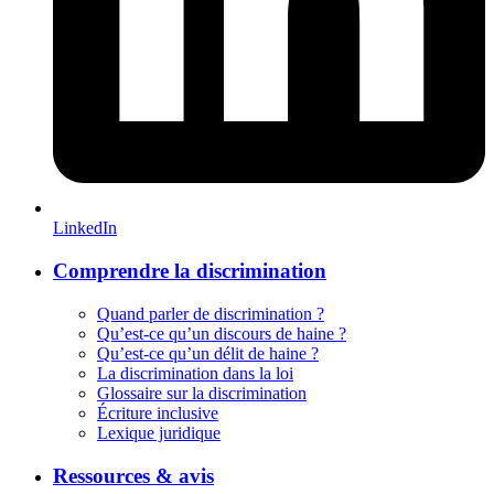
LinkedIn
Comprendre la discrimination
Quand parler de discrimination ?
Qu’est-ce qu’un discours de haine ?
Qu’est-ce qu’un délit de haine ?
La discrimination dans la loi
Glossaire sur la discrimination
Écriture inclusive
Lexique juridique
Ressources & avis