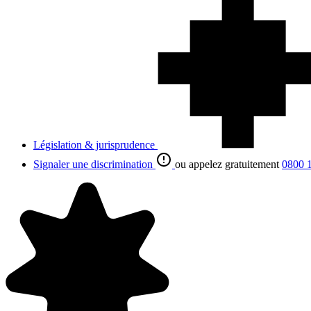
Législation & jurisprudence
Signaler une discrimination
ou appelez gratuitement
0800 