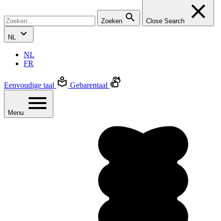
Zoeken
Close Search
NL
NL
FR
Eenvoudige taal
Gebarentaal
Menu