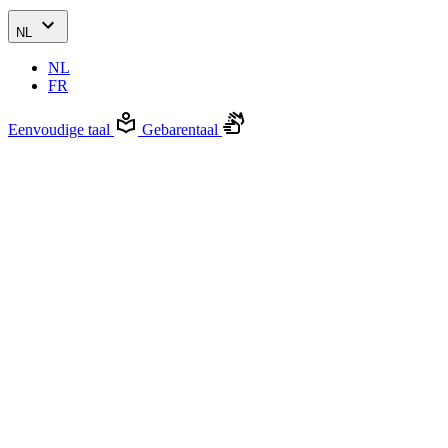
NL
NL
FR
Eenvoudige taal
Gebarentaal