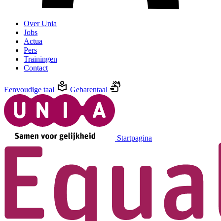
Over Unia
Jobs
Actua
Pers
Trainingen
Contact
Eenvoudige taal
Gebarentaal
Startpagina