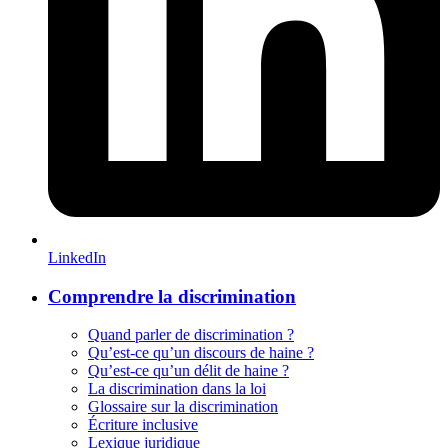
LinkedIn
Comprendre la discrimination
Quand parler de discrimination ?
Qu’est-ce qu’un discours de haine ?
Qu’est-ce qu’un délit de haine ?
La discrimination dans la loi
Glossaire sur la discrimination
Écriture inclusive
Lexique juridique